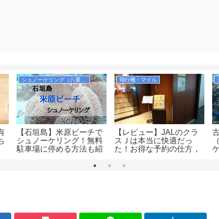
シュノーケリング（八重山諸島）
飛行機・マイル
有
【石垣島】米原ビーチで
【レビュー】JALのクラ
ち
シュノーケリング！無料
スＪは本当に快適だっ
駐車場に停める方法も紹
た！お得な予約の仕方，
味
介します！シャワーや更
広さ、飲み物、優先搭乗
も
衣室も完備！
の有無等を解説！
土
（JAL2081便）