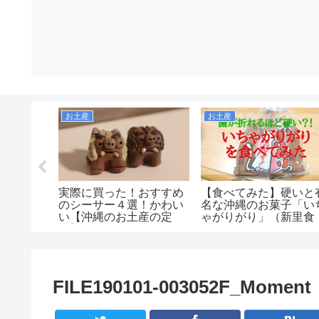
お土産
お土産
デルタ航
実際に買った！おすすめ
【食べてみた】硬いと
マイルキ
のシーサー４選！かわい
名な沖縄のお菓子「い
信がメー
い【沖縄のお土産の定
ゃがりがり」（新里食
で搭乗案
番】
品）の口コミ・感想！
2019年
は美味しいのか！値段
安くコスパもいいがお
産向きではなさそう。
FILE190101-003052F_Moment