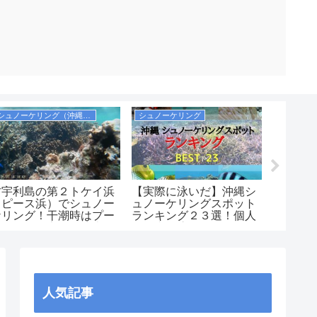
シュノーケリング（沖縄本島）
シュノーケリング
飛行機・
古宇利島の第２トケイ浜
【実際に泳いだ】沖縄シ
【実体
（ピース浜）でシュノー
ュノーケリングスポット
社からJ
ケリング！干潮時はプー
ランキング２３選！個人
法！保
ルのようで安全！駐車場
で自由に泳げるおすすめ
ラウン
は無料！
ポイント中心！沖縄本
島・慶良間・宮古島・八
重山（石垣）まとめ
人気記事