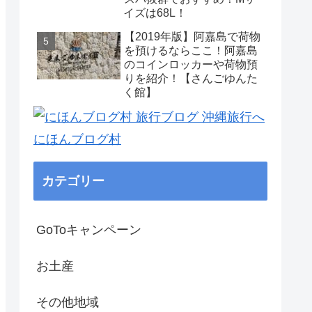
イズは68L！
【2019年版】阿嘉島で荷物
を預けるならここ！阿嘉島
のコインロッカーや荷物預
りを紹介！【さんごゆんた
く館】
にほんブログ村
カテゴリー
GoToキャンペーン
お土産
その他地域