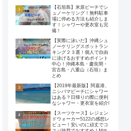
【石垣島】米原ビーチでシ
ュノーケリング！無料駐車
場に停める方法も紹介しま
す！シャワーや更衣室も完
備！
【実際に泳いだ】沖縄シュ
ノーケリングスポットラン
キング２３選！個人で自由
に泳げるおすすめポイント
中心！沖縄本島・慶良間・
宮古島・八重山（石垣）ま
とめ
【2019年最新版】阿嘉港、
ニシバマビーチにシャワー
はある？日帰りの際に便利
なシャワー・更衣室を紹介!
【スーツケース】レジェン
ドウォーカー5122の感想レ
ビュー！安いのに頑丈でコ
スパ抜群でおすすめ！Mサ