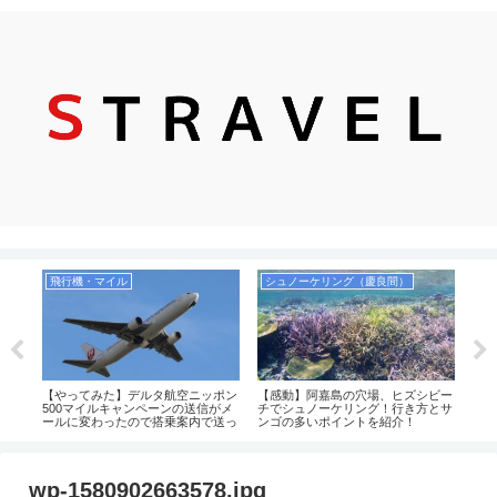
飛行機・マイル
シュノーケリング（慶良間）
観
の洞
【やってみた】デルタ航空ニッポン
【感動】阿嘉島の穴場、ヒズシビー
【2
ーや
500マイルキャンペーンの送信がメ
チでシュノーケリング！行き方とサ
美し
！
ールに変わったので搭乗案内で送っ
ンゴの多いポイントを紹介！
情も
てみた！2019年
wp-1580902663578.jpg