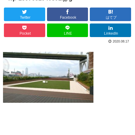
Twitter
Facebook
はてブ
Pocket
LINE
LinkedIn
2020.08.17