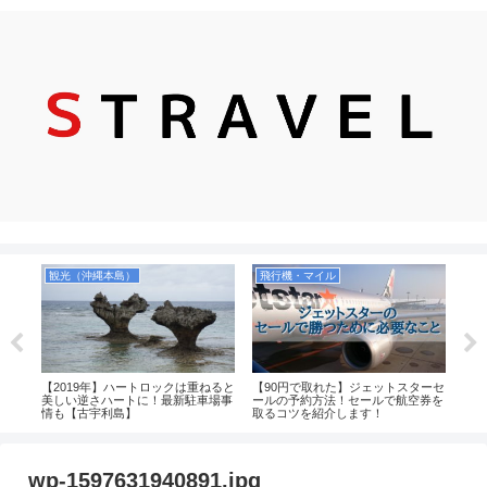
観光（沖縄本島）
飛行機・マイル
ガイ
【2019年】ハートロックは重ねると
【90円で取れた】ジェットスターセ
宮古
新ラ
美しい逆さハートに！最新駐車場事
ールの予約方法！セールで航空券を
イン
情も【古宇利島】
取るコツを紹介します！
ュノ
wp-1597631940891.jpg