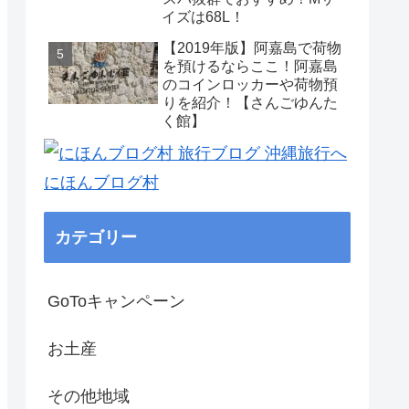
イズは68L！
【2019年版】阿嘉島で荷物
を預けるならここ！阿嘉島
のコインロッカーや荷物預
りを紹介！【さんごゆんた
く館】
にほんブログ村
カテゴリー
GoToキャンペーン
お土産
その他地域