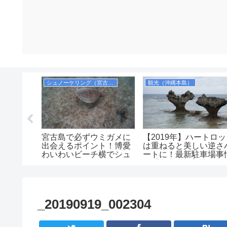
シュノーケリング（宮古諸島）
観光（沖縄本島）
硬いと有
宮古島で必ずウミガメに
【2019年】ハートロ
子「いち
出会えるポイント！博愛
は重ねると美しい逆さ
新里食
わいわいビーチ横でシュ
ートに！最新駐車場事
感想！味
ノーケリング
も【古宇利島】
！値段も
いがお土
そう。
_20190919_002304