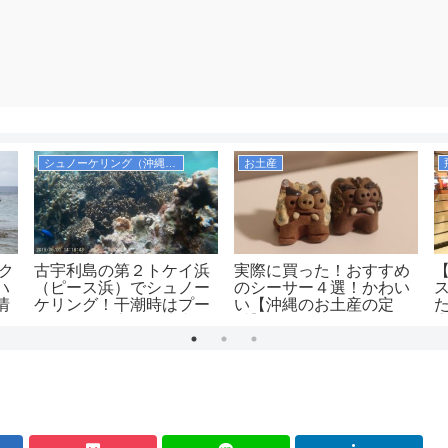
シュノーケリング（沖縄本島）
お土産
ック
古宇利島の第２トケイ浜
実際に買った！おすすめ
ハ
（ピース浜）でシュノー
のシーサー４選！かわい
情
ケリング！干潮時はプー
い【沖縄のお土産の定
ルのようで安全！駐車場
番】
は無料！
（