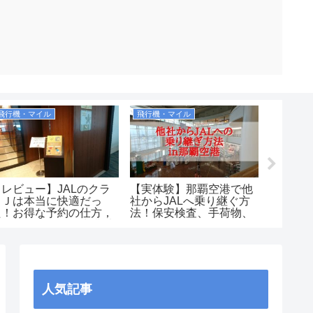
飛行機・マイル
飛行機・マイル
お土産
【レビュー】JALのクラ
【実体験】那覇空港で他
【実際
スＪは本当に快適だっ
社からJALへ乗り継ぐ方
土産１
た！お得な予約の仕方，
法！保安検査、手荷物、
しかっ
広さ、飲み物、優先搭乗
ラウンジはどうなるの？
子など
の有無等を解説！
で買え
JAL2081便）
す！
人気記事