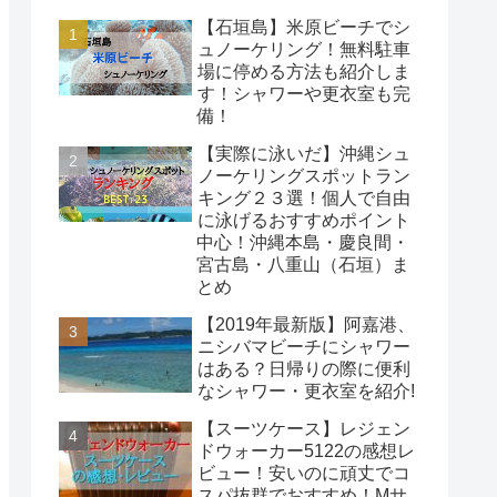
【石垣島】米原ビーチでシ
ュノーケリング！無料駐車
場に停める方法も紹介しま
す！シャワーや更衣室も完
備！
【実際に泳いだ】沖縄シュ
ノーケリングスポットラン
キング２３選！個人で自由
に泳げるおすすめポイント
中心！沖縄本島・慶良間・
宮古島・八重山（石垣）ま
とめ
【2019年最新版】阿嘉港、
ニシバマビーチにシャワー
はある？日帰りの際に便利
なシャワー・更衣室を紹介!
【スーツケース】レジェン
ドウォーカー5122の感想レ
ビュー！安いのに頑丈でコ
スパ抜群でおすすめ！Mサ