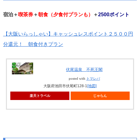
宿泊＋
喫茶券
＋
朝食（夕食付プランも）
＋
2500ポイント
【大阪いらっしゃい】キャッシュレスポイント２５００円
分還元！ 朝食付きプラン
伏尾温泉 不死王閣
posted with
トマレバ
大阪府池田市伏尾町128-1
[地図]
楽天トラベル
じゃらん