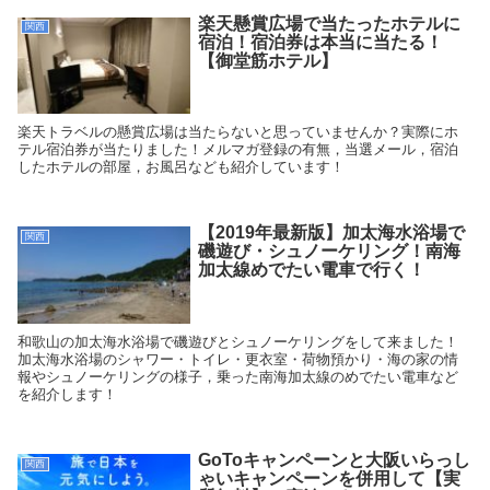
楽天懸賞広場で当たったホテルに
関西
宿泊！宿泊券は本当に当たる！
【御堂筋ホテル】
楽天トラベルの懸賞広場は当たらないと思っていませんか？実際にホ
テル宿泊券が当たりました！メルマガ登録の有無，当選メール，宿泊
したホテルの部屋，お風呂なども紹介しています！
【2019年最新版】加太海水浴場で
関西
磯遊び・シュノーケリング！南海
加太線めでたい電車で行く！
和歌山の加太海水浴場で磯遊びとシュノーケリングをして来ました！
加太海水浴場のシャワー・トイレ・更衣室・荷物預かり・海の家の情
報やシュノーケリングの様子，乗った南海加太線のめでたい電車など
を紹介します！
GoToキャンペーンと大阪いらっし
関西
ゃいキャンペーンを併用して【実