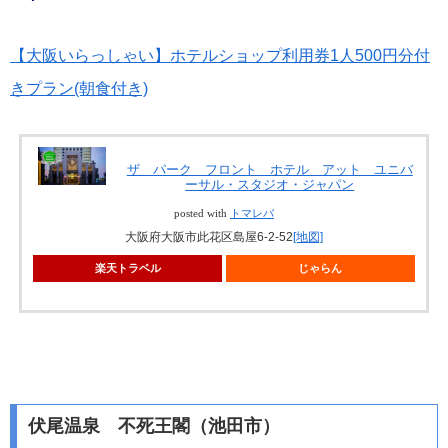
【大阪いらっしゃい】ホテルショップ利用券1人500円分付
きプラン(朝食付き)
ザ パーク フロント ホテル アット ユニバ
ーサル・スタジオ・ジャパン
posted with
トマレバ
大阪府大阪市此花区島屋6-2-52
[地図]
楽天トラベル
じゃらん
伏尾温泉 不死王閣（池田市）