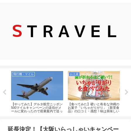
飛行機・マイル
お土産
お
ガイ
【やってみた】デルタ航空ニッポン
【食べてみた】硬いと有名な沖縄の
【実
新ラ
500マイルキャンペーンの送信がメ
お菓子「いちゃがりがり」（新里食
選！
ールに変わったので搭乗案内で送っ
品）の口コミ・感想！味は美味しい
お菓
てみた！2019年
のか！値段も安くコスパもいいがお
るの
土産向きではなさそう。
延長決定！【大阪いらっしゃいキャンペー