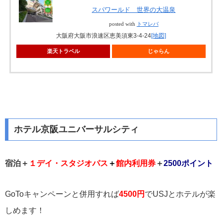
スパワールド 世界の大温泉
posted with
トマレバ
大阪府大阪市浪速区恵美須東3-4-24
[地図]
楽天トラベル
じゃらん
ホテル京阪ユニバーサルシティ
宿泊＋
１デイ・スタジオパス
＋
館内利用券
＋
2500ポイント
GoToキャンペーンと併用すれば
4500円
でUSJとホテルが楽
しめます！