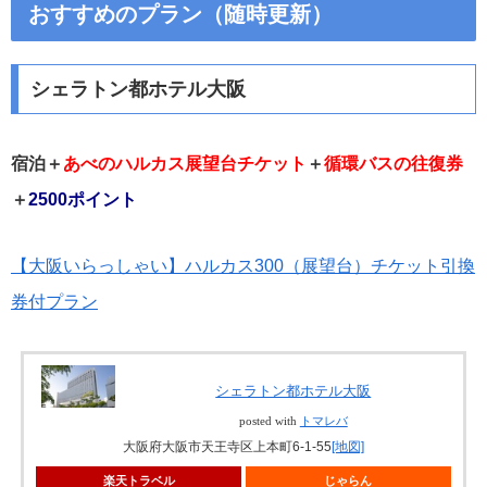
おすすめのプラン（随時更新）
シェラトン都ホテル大阪
宿泊＋
あべのハルカス展望台チケット
＋
循環バスの往復券
＋
2500ポイント
【大阪いらっしゃい】ハルカス300（展望台）チケット引換
券付プラン
シェラトン都ホテル大阪
posted with
トマレバ
大阪府大阪市天王寺区上本町6-1-55
[地図]
楽天トラベル
じゃらん