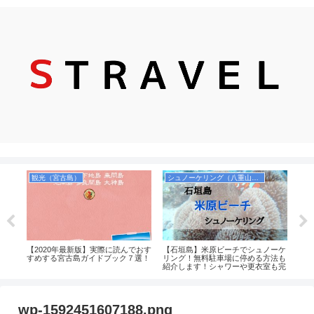
観光（宮古島）
シュノーケリング（八重山諸島）
お
ケリ
【2020年最新版】実際に読んでおす
【石垣島】米原ビーチでシュノーケ
【食
！個
すめする宮古島ガイドブック７選！
リング！無料駐車場に停める方法も
お菓
ント
紹介します！シャワーや更衣室も完
品）
島・
備！
のか
土産
wp-1592451607188.png