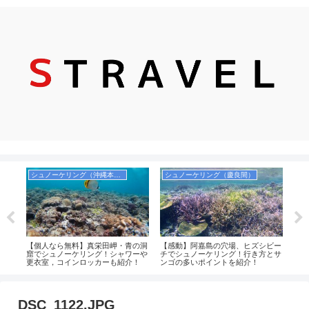
シュノーケリング（沖縄本島）
シュノーケリング（慶良間）
飛
ガイ
【個人なら無料】真栄田岬・青の洞
【感動】阿嘉島の穴場、ヒズシビー
【9
新ラ
窟でシュノーケリング！シャワーや
チでシュノーケリング！行き方とサ
ール
更衣室，コインロッカーも紹介！
ンゴの多いポイントを紹介！
取る
DSC_1122.JPG