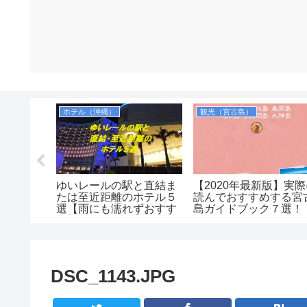
ホテル（沖縄）
観光（宮古島）
ートロック
ゆいレールの駅と直結ま
【2020年最新版】実
い逆さハ
たは至近距離のホテル５
読んでおすすめする宮
車場事情
選【雨にも濡れずおすす
島ガイドブック７選！
め】
DSC_1143.JPG