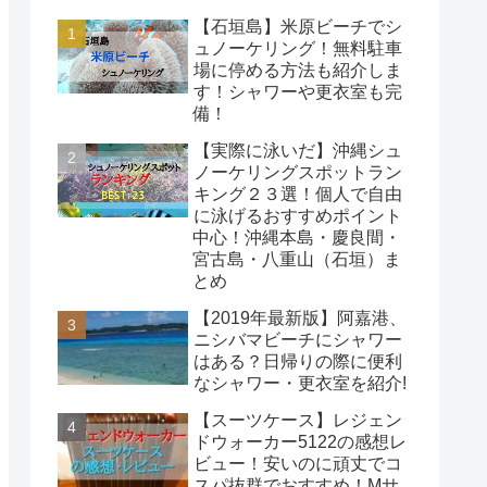
【石垣島】米原ビーチでシ
ュノーケリング！無料駐車
場に停める方法も紹介しま
す！シャワーや更衣室も完
備！
【実際に泳いだ】沖縄シュ
ノーケリングスポットラン
キング２３選！個人で自由
に泳げるおすすめポイント
中心！沖縄本島・慶良間・
宮古島・八重山（石垣）ま
とめ
【2019年最新版】阿嘉港、
ニシバマビーチにシャワー
はある？日帰りの際に便利
なシャワー・更衣室を紹介!
【スーツケース】レジェン
ドウォーカー5122の感想レ
ビュー！安いのに頑丈でコ
スパ抜群でおすすめ！Mサ