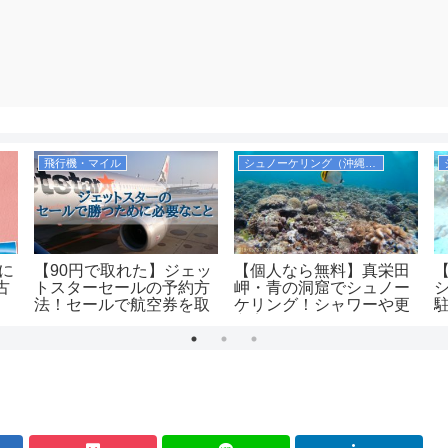
飛行機・マイル
シュノーケリング（沖縄本島）
際に
【90円で取れた】ジェッ
【個人なら無料】真栄田
古
トスターセールの予約方
岬・青の洞窟でシュノー
法！セールで航空券を取
ケリング！シャワーや更
るコツを紹介します！
衣室，コインロッカーも
紹介！