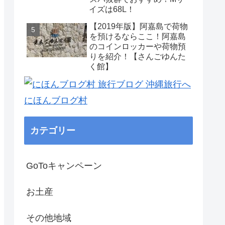
イズは68L！
【2019年版】阿嘉島で荷物
を預けるならここ！阿嘉島
のコインロッカーや荷物預
りを紹介！【さんごゆんた
く館】
にほんブログ村
カテゴリー
GoToキャンペーン
お土産
その他地域