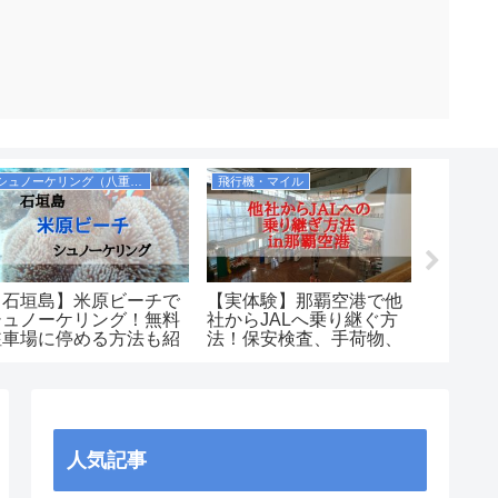
シュノーケリング（八重山諸島）
飛行機・マイル
飛行機・
【石垣島】米原ビーチで
【実体験】那覇空港で他
【やっ
シュノーケリング！無料
社からJALへ乗り継ぐ方
空ニッポ
駐車場に停める方法も紹
法！保安検査、手荷物、
ャンペ
介します！シャワーや更
ラウンジはどうなるの？
ルに変
衣室も完備！
内で送っ
人気記事