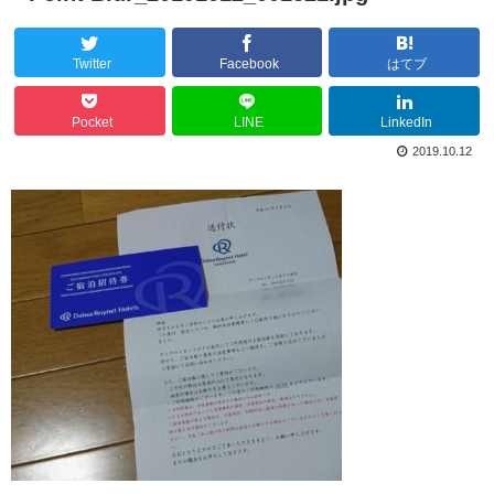
Twitter
Facebook
はてブ
Pocket
LINE
LinkedIn
2019.10.12