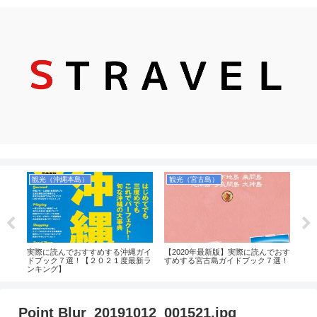
観光（沖縄本島）
観光（宮古島）
観
近距
実際に読んでおすすめする沖縄ガイ
【2020年最新版】実際に読んでおす
実際
おす
ドブック７選！【２０２１度最新ラ
すめする宮古島ガイドブック７選！
垣島
ンキング】
度版
Point Blur_20191012_001521.jpg