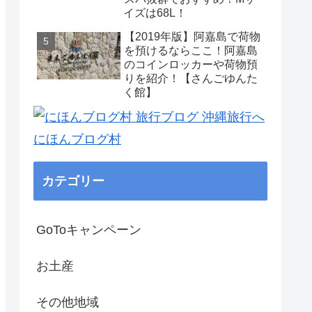
イズは68L！
【2019年版】阿嘉島で荷物
を預けるならここ！阿嘉島
のコインロッカーや荷物預
りを紹介！【さんごゆんた
く館】
にほんブログ村
カテゴリー
GoToキャンペーン
お土産
その他地域