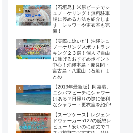
【石垣島】米原ビーチでシ
ュノーケリング！無料駐車
場に停める方法も紹介しま
す！シャワーや更衣室も完
備！
【実際に泳いだ】沖縄シュ
ノーケリングスポットラン
キング２３選！個人で自由
に泳げるおすすめポイント
中心！沖縄本島・慶良間・
宮古島・八重山（石垣）ま
とめ
【2019年最新版】阿嘉港、
ニシバマビーチにシャワー
はある？日帰りの際に便利
なシャワー・更衣室を紹介!
【スーツケース】レジェン
ドウォーカー5122の感想レ
ビュー！安いのに頑丈でコ
スパ抜群でおすすめ！Mサ