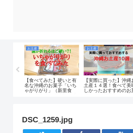
お土産
お土産
すすめす
【食べてみた】硬いと有
【実際に買った】沖縄
ガイドブ
名な沖縄のお菓子「いち
土産１４選！食べて美
０１９度
ゃがりがり」（新里食
しかったおすすめのお
品）の口コミ・感想！味
子など！空港や国際通
は美味しいのか！値段も
で買えるのか紹介しま
安くコスパもいいがお土
す！
産向きではなさそう。
DSC_1259.jpg