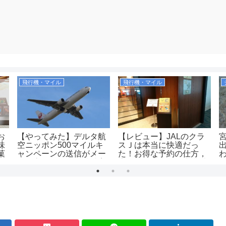
飛行機・マイル
飛行機・マイル
お
【やってみた】デルタ航
【レビュー】JALのクラ
味
空ニッポン500マイルキ
スＪは本当に快適だっ
菓
ャンペーンの送信がメー
た！お得な予約の仕方，
り
ルに変わったので搭乗案
広さ、飲み物、優先搭乗
内で送ってみた！2019年
の有無等を解説！
（JAL2081便）