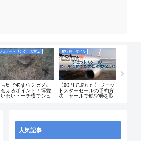
シュノーケリング（宮古諸島）
飛行機・マイル
ホテル（
宮古島で必ずウミガメに
【90円で取れた】ジェッ
ゆいレ
出会えるポイント！博愛
トスターセールの予約方
たは至
わいわいビーチ横でシュ
法！セールで航空券を取
選【雨
ノーケリング
るコツを紹介します！
め】
人気記事