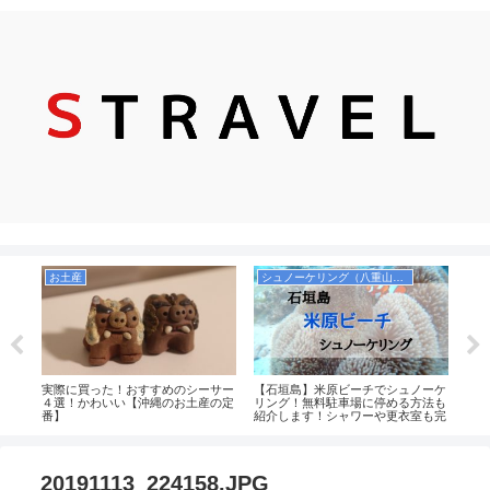
お土産
シュノーケリング（八重山諸島）
観
ケリ
実際に買った！おすすめのシーサー
【石垣島】米原ビーチでシュノーケ
【2
！個
４選！かわいい【沖縄のお土産の定
リング！無料駐車場に停める方法も
美し
ント
番】
紹介します！シャワーや更衣室も完
情も
島・
備！
_20191113_224158.JPG