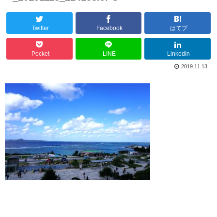
Twitter
Facebook
はてブ
Pocket
LINE
LinkedIn
2019.11.13