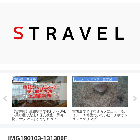
飛行機・マイル
シュノーケリング（宮古諸島）
観
４
【実体験】那覇空港で他社からJAL
宮古島で必ずウミガメに出会えるポ
実際
めの
へ乗り継ぐ方法！保安検査、手荷
イント！博愛わいわいビーチ横でシ
ドブ
買え
物、ラウンジはどうなるの？
ュノーケリング
ンキ
IMG190103-131300F