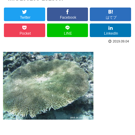
Twitter
Facebook
はてブ
Pocket
LINE
LinkedIn
2019.09.04