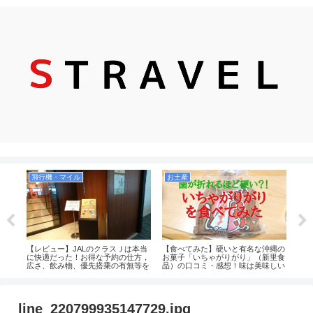
飛行機・マイル
お土産
お
AL
【レビュー】JALのクラスＪは本当
【食べてみた】硬いと有名な沖縄の
【実
荷
に快適だった！お得な予約の仕方，
お菓子「いちゃがりがり」（新里食
選！
広さ、飲み物、優先搭乗の有無等を
品）の口コミ・感想！味は美味しい
お菓
解説！（JAL2081便）
のか！値段も安くコスパもいいがお
るの
土産向きではなさそう。
line_220799935147729.jpg