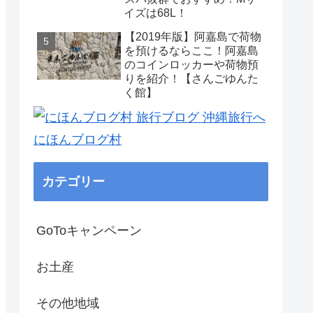
イズは68L！
【2019年版】阿嘉島で荷物
を預けるならここ！阿嘉島
のコインロッカーや荷物預
りを紹介！【さんごゆんた
く館】
にほんブログ村
カテゴリー
GoToキャンペーン
お土産
その他地域