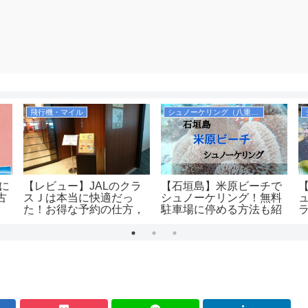
飛行機・マイル
シュノーケリング（八重山諸島）
際に
【レビュー】JALのクラ
【石垣島】米原ビーチで
古
スＪは本当に快適だっ
シュノーケリング！無料
た！お得な予約の仕方，
駐車場に停める方法も紹
広さ、飲み物、優先搭乗
介します！シャワーや更
の有無等を解説！
衣室も完備！
（JAL2081便）