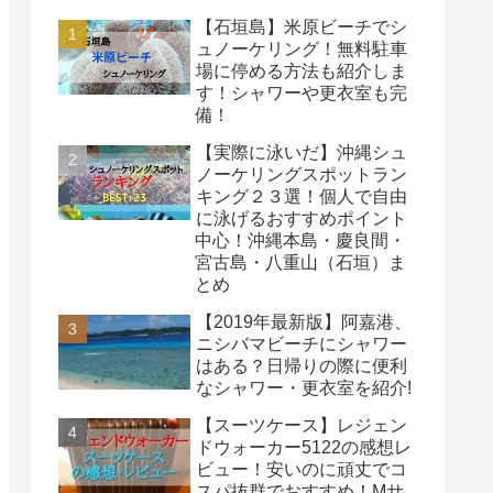
【石垣島】米原ビーチでシ
ュノーケリング！無料駐車
場に停める方法も紹介しま
す！シャワーや更衣室も完
備！
【実際に泳いだ】沖縄シュ
ノーケリングスポットラン
キング２３選！個人で自由
に泳げるおすすめポイント
中心！沖縄本島・慶良間・
宮古島・八重山（石垣）ま
とめ
【2019年最新版】阿嘉港、
ニシバマビーチにシャワー
はある？日帰りの際に便利
なシャワー・更衣室を紹介!
【スーツケース】レジェン
ドウォーカー5122の感想レ
ビュー！安いのに頑丈でコ
スパ抜群でおすすめ！Mサ