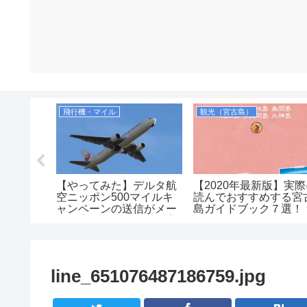
シュノーケリング（宮古諸島）
飛行機・マイル
観光（宮古島）
ミガメに
【やってみた】デルタ航
【2020年最新版】実
ト！博愛
空ニッポン500マイルキ
読んでおすすめする宮
横でシュ
ャンペーンの送信がメー
島ガイドブック７選！
ルに変わったので搭乗案
内で送ってみた！2019年
line_651076487186759.jpg