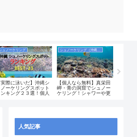
シュノーケリング
シュノーケリング（沖縄本島）
飛行機・
【実際に泳いだ】沖縄シ
【個人なら無料】真栄田
【実体
ュノーケリングスポット
岬・青の洞窟でシュノー
社からJ
ランキング２３選！個人
ケリング！シャワーや更
法！保
で自由に泳げるおすすめ
衣室，コインロッカーも
ラウン
ポイント中心！沖縄本
紹介！
島・慶良間・宮古島・八
重山（石垣）まとめ
人気記事