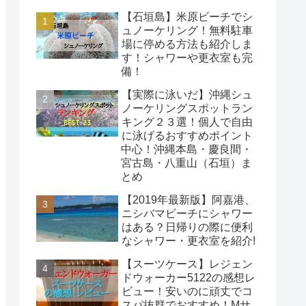
【石垣島】米原ビーチでシ
ュノーケリング！無料駐車
場に停める方法も紹介しま
す！シャワーや更衣室も完
備！
【実際に泳いだ】沖縄シュ
ノーケリングスポットラン
キング２３選！個人で自由
に泳げるおすすめポイント
中心！沖縄本島・慶良間・
宮古島・八重山（石垣）ま
とめ
【2019年最新版】阿嘉港、
ニシバマビーチにシャワー
はある？日帰りの際に便利
なシャワー・更衣室を紹介!
【スーツケース】レジェン
ドウォーカー5122の感想レ
ビュー！安いのに頑丈でコ
スパ抜群でおすすめ！Mサ