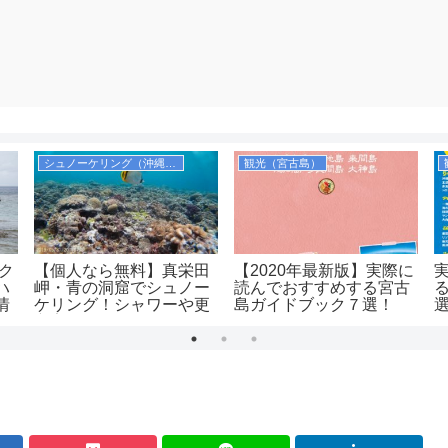
シュノーケリング（沖縄本島）
観光（宮古島）
ック
【個人なら無料】真栄田
【2020年最新版】実際に
ハ
岬・青の洞窟でシュノー
読んでおすすめする宮古
情
ケリング！シャワーや更
島ガイドブック７選！
衣室，コインロッカーも
紹介！