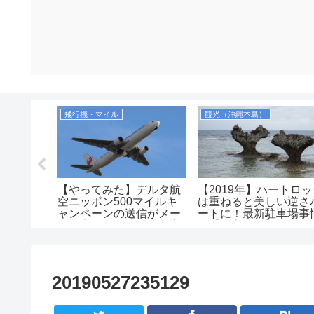
飛行機・マイル
観光（沖縄本島）
空港で他
【やってみた】デルタ航
【2019年】ハートロ
り継ぐ方
空ニッポン500マイルキ
は重ねると美しい逆さ
手荷物、
ャンペーンの送信がメー
ートに！最新駐車場事
なるの？
ルに変わったので搭乗案
も【古宇利島】
内で送ってみた！2019年
20190527235129