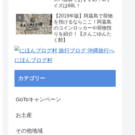
イズは68L！
【2019年版】阿嘉島で荷物
を預けるならここ！阿嘉島
のコインロッカーや荷物預
りを紹介！【さんごゆんた
く館】
にほんブログ村
カテゴリー
GoToキャンペーン
お土産
その他地域