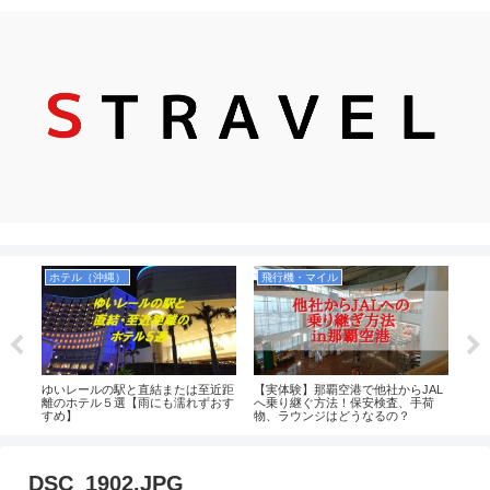
ホテル（沖縄）
飛行機・マイル
お
ケリ
ゆいレールの駅と直結または至近距
【実体験】那覇空港で他社からJAL
【実
！個
離のホテル５選【雨にも濡れずおす
へ乗り継ぐ方法！保安検査、手荷
選！
ント
すめ】
物、ラウンジはどうなるの？
お菓
島・
るの
DSC_1902.JPG