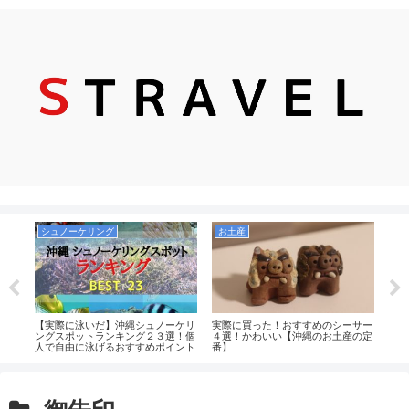
シュノーケリング
お土産
ガイ
【実際に泳いだ】沖縄シュノーケリ
実際に買った！おすすめのシーサー
古宇
新ラ
ングスポットランキング２３選！個
４選！かわいい【沖縄のお土産の定
浜）
人で自由に泳げるおすすめポイント
番】
プー
中心！沖縄本島・慶良間・宮古島・
料！
八重山（石垣）まとめ