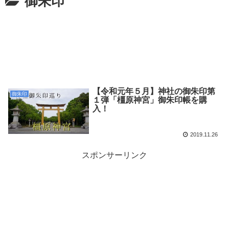
御朱印
【令和元年５月】神社の御朱印第
御朱印
１弾「橿原神宮」御朱印帳を購
入！
2019.11.26
スポンサーリンク