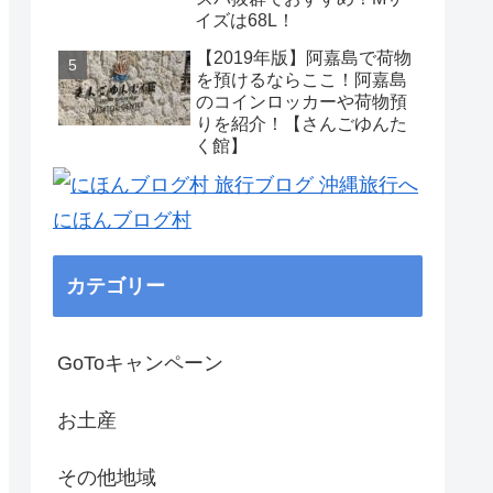
イズは68L！
【2019年版】阿嘉島で荷物
を預けるならここ！阿嘉島
のコインロッカーや荷物預
りを紹介！【さんごゆんた
く館】
にほんブログ村
カテゴリー
GoToキャンペーン
お土産
その他地域