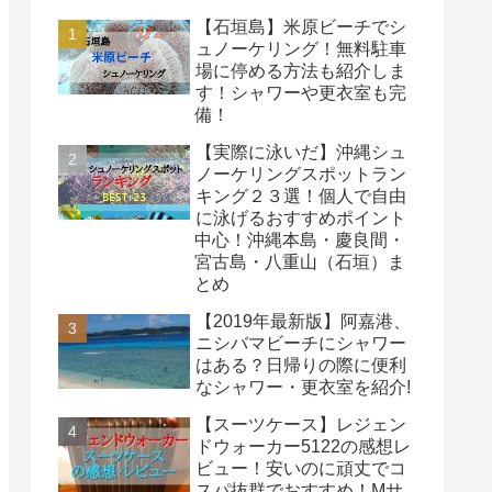
【石垣島】米原ビーチでシ
ュノーケリング！無料駐車
場に停める方法も紹介しま
す！シャワーや更衣室も完
備！
【実際に泳いだ】沖縄シュ
ノーケリングスポットラン
キング２３選！個人で自由
に泳げるおすすめポイント
中心！沖縄本島・慶良間・
宮古島・八重山（石垣）ま
とめ
【2019年最新版】阿嘉港、
ニシバマビーチにシャワー
はある？日帰りの際に便利
なシャワー・更衣室を紹介!
【スーツケース】レジェン
ドウォーカー5122の感想レ
ビュー！安いのに頑丈でコ
スパ抜群でおすすめ！Mサ