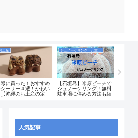
お土産
シュノーケリング（八重山諸島）
シュノー
実際に買った！おすすめ
【石垣島】米原ビーチで
【実際
のシーサー４選！かわい
シュノーケリング！無料
ュノー
い【沖縄のお土産の定
駐車場に停める方法も紹
ランキ
番】
介します！シャワーや更
で自由
衣室も完備！
ポイン
島・慶
重山（
人気記事