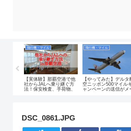
飛行機・マイル
飛行機・マイル
版】実際に
【実体験】那覇空港で他
【やってみた】デルタ
する宮古
社からJALへ乗り継ぐ方
空ニッポン500マイル
７選！
法！保安検査、手荷物、
ャンペーンの送信がメ
ラウンジはどうなるの？
ルに変わったので搭乗
内で送ってみた！201
DSC_0861.JPG