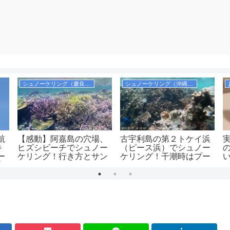
シュノーケリング（慶良間）
シュノーケリング（沖縄本島）
航
【感動】阿嘉島の穴場、
古宇利島の第２トケイ浜
キ
ヒズシビーチでシュノー
（ピース浜）でシュノー
ー
ケリング！行き方とサン
ケリング！干潮時はプー
案
ゴの多いポイントを紹
ルのようで安全！駐車場
9年
介！
は無料！