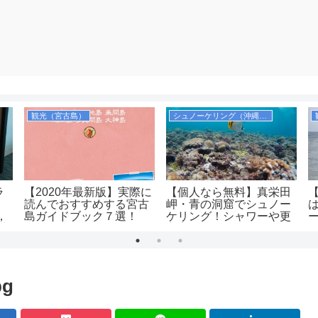
観光（宮古島）
シュノーケリング（沖縄本島）
ラ
【2020年最新版】実際に
【個人なら無料】真栄田
読んでおすすめする宮古
岬・青の洞窟でシュノー
，
島ガイドブック７選！
ケリング！シャワーや更
乗
衣室，コインロッカーも
紹介！
pg