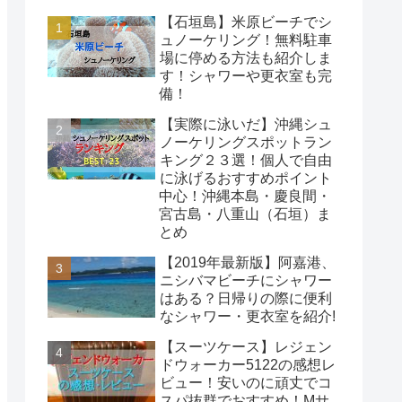
【石垣島】米原ビーチでシ
ュノーケリング！無料駐車
場に停める方法も紹介しま
す！シャワーや更衣室も完
備！
【実際に泳いだ】沖縄シュ
ノーケリングスポットラン
キング２３選！個人で自由
に泳げるおすすめポイント
中心！沖縄本島・慶良間・
宮古島・八重山（石垣）ま
とめ
【2019年最新版】阿嘉港、
ニシバマビーチにシャワー
はある？日帰りの際に便利
なシャワー・更衣室を紹介!
【スーツケース】レジェン
ドウォーカー5122の感想レ
ビュー！安いのに頑丈でコ
スパ抜群でおすすめ！Mサ