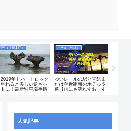
観光（沖縄本島）
ホテル（沖縄）
シュノー
【2019年】ハートロック
ゆいレールの駅と直結ま
【実際
は重ねると美しい逆さハ
たは至近距離のホテル５
ュノー
ートに！最新駐車場事情
選【雨にも濡れずおすす
ランキ
も【古宇利島】
め】
で自由
ポイン
島・慶
重山（
人気記事