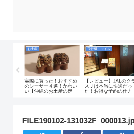
シュノーケリング（宮古諸島）
お土産
飛行機・マイル
ミガメに
実際に買った！おすすめ
【レビュー】JALのク
ト！博愛
のシーサー４選！かわい
スＪは本当に快適だっ
横でシュ
い【沖縄のお土産の定
た！お得な予約の仕方
番】
広さ、飲み物、優先搭
の有無等を解説！
（JAL2081便）
FILE190102-131032F_000013.j