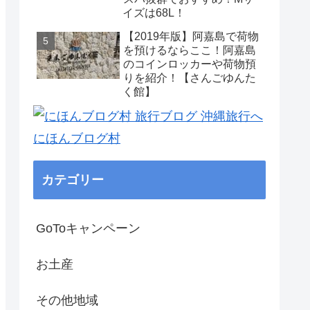
イズは68L！
【2019年版】阿嘉島で荷物
を預けるならここ！阿嘉島
のコインロッカーや荷物預
りを紹介！【さんごゆんた
く館】
にほんブログ村
カテゴリー
GoToキャンペーン
お土産
その他地域