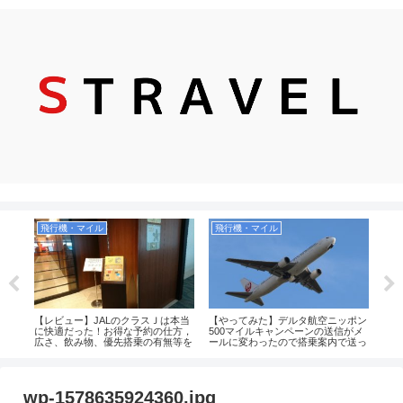
飛行機・マイル
飛行機・マイル
飛
・石
【レビュー】JALのクラスＪは本当
【やってみた】デルタ航空ニッポン
【9
１９
に快適だった！お得な予約の仕方，
500マイルキャンペーンの送信がメ
ール
広さ、飲み物、優先搭乗の有無等を
ールに変わったので搭乗案内で送っ
取る
解説！（JAL2081便）
てみた！2019年
wp-1578635924360.jpg