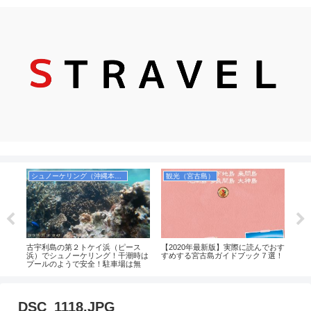
シュノーケリング（沖縄本島）
観光（宮古島）
サー
古宇利島の第２トケイ浜（ピース
【2020年最新版】実際に読んでおす
宮古
の定
浜）でシュノーケリング！干潮時は
すめする宮古島ガイドブック７選！
イン
プールのようで安全！駐車場は無
ュノ
料！
DSC_1118.JPG