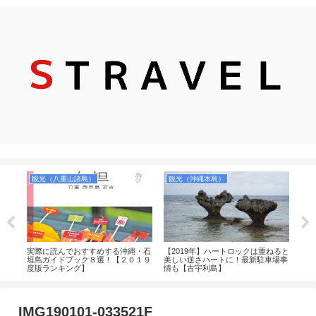
観光（八重山諸島）
観光（沖縄本島）
ホ
ス
実際に読んでおすすめする沖縄・石
【2019年】ハートロックは重ねると
ゆい
時は
垣島ガイドブック８選！【２０１９
美しい逆さハートに！最新駐車場事
離の
無
度版ランキング】
情も【古宇利島】
すめ
IMG190101-033521F