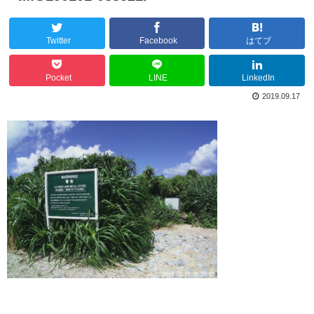
Twitter
Facebook
はてブ
Pocket
LINE
LinkedIn
2019.09.17