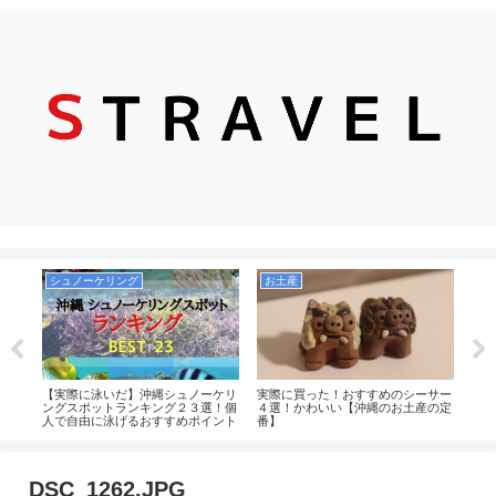
シュノーケリング
お土産
飛
ねると
【実際に泳いだ】沖縄シュノーケリ
実際に買った！おすすめのシーサー
【や
場事
ングスポットランキング２３選！個
４選！かわいい【沖縄のお土産の定
50
人で自由に泳げるおすすめポイント
番】
ール
中心！沖縄本島・慶良間・宮古島・
てみ
八重山（石垣）まとめ
DSC_1262.JPG