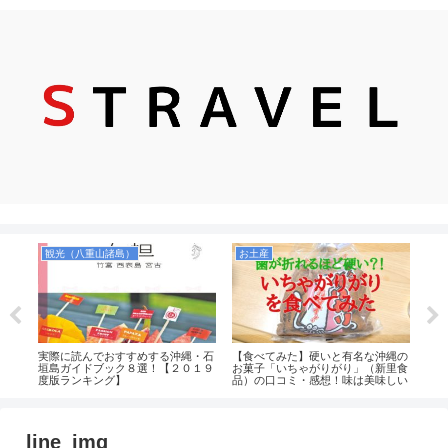
観光（八重山諸島）
お土産
飛
近距
実際に読んでおすすめする沖縄・石
【食べてみた】硬いと有名な沖縄の
【レ
おす
垣島ガイドブック８選！【２０１９
お菓子「いちゃがりがり」（新里食
に快
度版ランキング】
品）の口コミ・感想！味は美味しい
広さ
のか！値段も安くコスパもいいがお
解説
土産向きではなさそう。
line_img