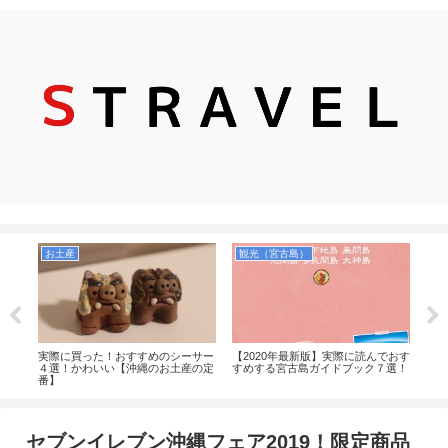
お土産
観光（宮古島）
ねると
実際に買った！おすすめのシーサー
【2020年最新版】実際に読んでおす
【個
場事
４選！かわいい【沖縄のお土産の定
すめする宮古島ガイドブック７選！
窟で
番】
更衣
セブンイレブン沖縄フェア2019！限定商品