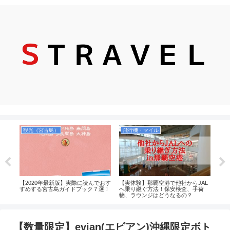
観光（宮古島）
飛行機・マイル
観
ねると
【2020年最新版】実際に読んでおす
【実体験】那覇空港で他社からJAL
実際
場事
すめする宮古島ガイドブック７選！
へ乗り継ぐ方法！保安検査、手荷
垣島
物、ラウンジはどうなるの？
度版
【数量限定】evian(エビアン)沖縄限定ボト