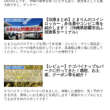
Leccoさんです。 沖縄の食材を使ったピザもあり、観光客としても魅
力的ですし、ディナー...
【泊港まとめ】とまりんのコイン
観光（沖縄本島）
ロッカー，弁当屋やコンビニ等を
紹介します！（沖縄県那覇市泊ふ
頭旅客ターミナル）
とまりんのフロアマップを用いて弁当屋・コンビニ・マリン用品店・
コインロッカーの場所を紹介しています。高速船は乗り場に注意して
ください。アクセスはバス・タクシーが便利です！
【レビュー】ナゴパイナップルパ
観光（沖縄本島）
ークに行ってきた！感想、お土
産、クーポン等を紹介！
ナゴパイナップルパークへ行きました。体験した感想や、安く予約で
きる方法、美味しいお土産などを紹介します！家族やカップルにもと
てもおすすめのスポットです！