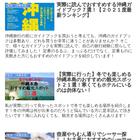
実際に読んでおすすめする沖縄ガ
観光（沖縄本島）
イドブック７選！【２０２１度最
新ランキング】
沖縄旅行の前にガイドブックを買おうと考えても、沖縄のガイドブッ
クは多数あり、どれを買うか非常に迷うことがありませんか？ そこ
で、様々なガイドブックを実際に読んで、自己の旅行経験に照らして
評価してみました！ 定番のるるぶ、まっぷるだけでなく、定番ものに
見飽きた方にもおすすめのガイドブックを紹介しています！
【実際に行った】冬でも楽しめる
観光（沖縄本島）
沖縄本島のおすすめの観光スポッ
ト２１選！寒くてもホテルにいる
のは勿体ない！
私が実際に行って良かったスポットで冬でも楽しめる場所を紹介しま
す！冬の沖縄は何が出来るのだろうと悩んでいる方に是非読んで頂き
たいです！海に入れなくても、観光する場所はたくさんあります！
壺屋やちむん通りでシーサー探
観光（沖縄本島）
し！お土産におすすめのシーサー