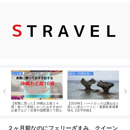
お土産
観光（沖縄本島）
飛
ポン
【実際に買った】沖縄お土産１４
【2019年】ハートロックは重ねると
【レ
がメ
選！食べて美味しかったおすすめの
美しい逆さハートに！最新駐車場事
に快
送っ
お菓子など！空港や国際通りで買え
情も【古宇利島】
広さ
るのか紹介します！
解説
２ヶ月前なのにフェリーざまみ、クイーン