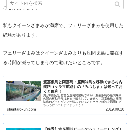
ことがあります。
私もクイーンざまみが満席で、フェリーざまみを使用した
経験があります。
フェリーざまみはクイーンざまみよりも座間味島に滞在す
る時間が減ってしまうので避けたいところです。
渡嘉敷島と阿嘉島・座間味島を移動できる村内
航路（ケラマ航路）の「みつしま」は知ってお
くと便利！
海が綺麗だと有名な慶良間諸島ですが，渡嘉敷島や座間味島
の間の移動手段はあまり知られていません。渡嘉敷島と座間
味島のどっちがいいか悩んでいる方もケラマ航路を活用しど
ちらも行ってしまいましょう！
shuntarokun.com
2019.09.28
【絶景】古座間味ビーチでシュノーケリング！