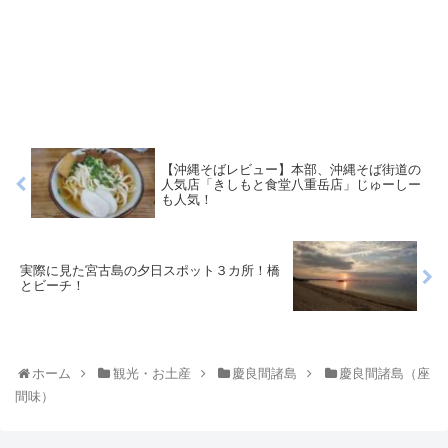
【沖縄そばレビュー】本部、沖縄そば街道の
人気店「きしもと食堂八重岳店」じゅーしー
も人気！
実際に見た宮古島の夕日スポット３カ所！橋
とビーチ！
ホーム
観光・お土産
慶良間諸島
慶良間諸島（座
間味）