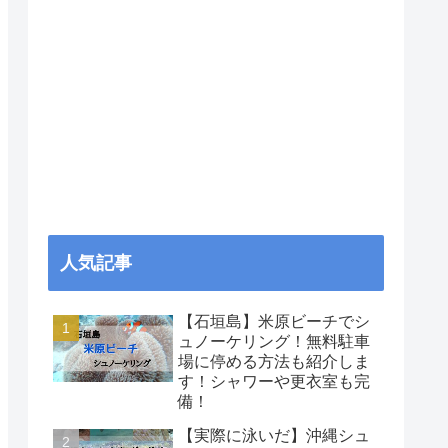
人気記事
【石垣島】米原ビーチでシ
ュノーケリング！無料駐車
場に停める方法も紹介しま
す！シャワーや更衣室も完
備！
【実際に泳いだ】沖縄シュ