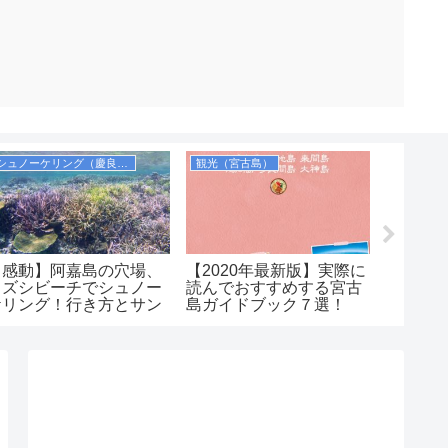
シュノーケリング（慶良間）
観光（宮古島）
ホテル（
【感動】阿嘉島の穴場、
【2020年最新版】実際に
ゆいレ
ヒズシビーチでシュノー
読んでおすすめする宮古
たは至
ケリング！行き方とサン
島ガイドブック７選！
選【雨
ゴの多いポイントを紹
め】
介！