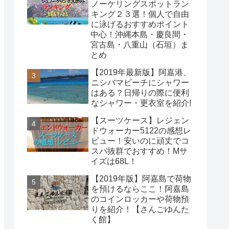
ノーケリングスポットラン
キング２３選！個人で自由
に泳げるおすすめポイント
中心！沖縄本島・慶良間・
宮古島・八重山（石垣）ま
とめ
【2019年最新版】阿嘉港、
ニシバマビーチにシャワー
はある？日帰りの際に便利
なシャワー・更衣室を紹介!
【スーツケース】レジェン
ドウォーカー5122の感想レ
ビュー！安いのに頑丈でコ
スパ抜群でおすすめ！Mサ
イズは68L！
【2019年版】阿嘉島で荷物
を預けるならここ！阿嘉島
のコインロッカーや荷物預
りを紹介！【さんごゆんた
く館】