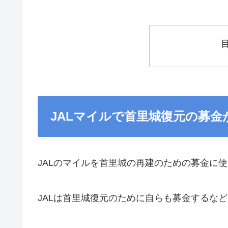
JALマイルで首里城復元の募金
JALのマイルを首里城の再建のための募金に
JALは首里城復元のために自らも募金するな