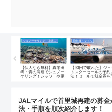
シュノーケリング（沖縄本島）
飛行機・マイル
】沖縄シ
【個人なら無料】真栄田
【90円で取れた】ジェ
スポット
岬・青の洞窟でシュノー
トスターセールの予約
選！個人
ケリング！シャワーや更
法！セールで航空券を
おすすめ
衣室，コインロッカーも
るコツを紹介します！
沖縄本
紹介！
古島・八
とめ
JALマイルで首里城再建の募
法・手順を順次紹介します！