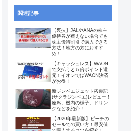
関連記事
【裏技】JALやANAの株主
優待券が買えない場合でも
株主優待割引で購入できる
方法！地方の方におすす
め！
【キャッシュレス】WAON
で支払うと５倍ポイント還
元！イオンではWAON決済
がお得！
新ジンベエジェット搭乗記
(サクラジンベエ)レビュー！
座席、機内の様子、ドリン
クなどを紹介！
【2020年最新版】ピーチの
セールでの買い方！最安値
で購入するコツを紹介！