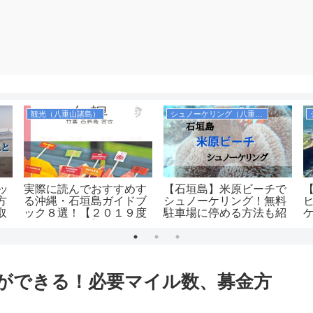
観光（八重山諸島）
シュノーケリング（八重山諸島）
ッ
実際に読んでおすすめす
【石垣島】米原ビーチで
方
る沖縄・石垣島ガイドブ
シュノーケリング！無料
取
ック８選！【２０１９度
駐車場に停める方法も紹
版ランキング】
介します！シャワーや更
衣室も完備！
金ができる！必要マイル数、募金方