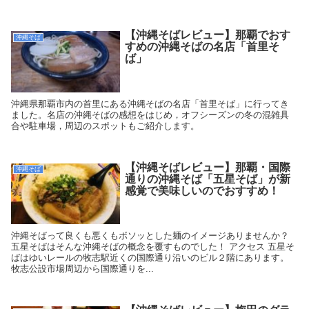
【沖縄そばレビュー】那覇でおす
沖縄そば
すめの沖縄そばの名店「首里そ
ば」
沖縄県那覇市内の首里にある沖縄そばの名店「首里そば」に行ってき
ました。名店の沖縄そばの感想をはじめ，オフシーズンの冬の混雑具
合や駐車場，周辺のスポットもご紹介します。
【沖縄そばレビュー】那覇・国際
沖縄そば
通りの沖縄そば「五星そば」が新
感覚で美味しいのでおすすめ！
沖縄そばって良くも悪くもボソッとした麺のイメージありませんか？
五星そばはそんな沖縄そばの概念を覆すものでした！ アクセス 五星そ
ばはゆいレールの牧志駅近くの国際通り沿いのビル２階にあります。
牧志公設市場周辺から国際通りを...