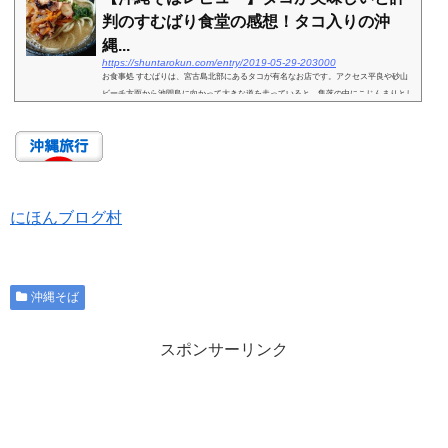
判のすむばり食堂の感想！タコ入りの沖
縄...
https://shuntarokun.com/entry/2019-05-29-203000
お食事処 すむばりは、宮古島北部にあるタコが有名なお店です。アクセス平良や砂山
ビーチ方面から池間島に向かって大きな道を走っていると、集落の中にこじんまりとし
たお店があります。駐車場はお店の南側にあります。小さなお店ですし，集落にあるの
で，近づいたら...
にほんブログ村
沖縄そば
スポンサーリンク