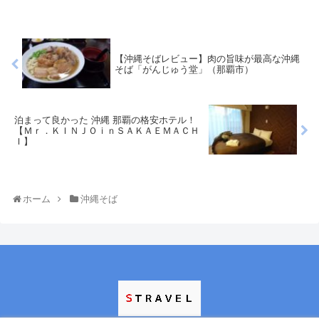
【沖縄そばレビュー】肉の旨味が最高な沖縄
そば「がんじゅう堂」（那覇市）
泊まって良かった 沖縄 那覇の格安ホテル！
【Ｍｒ．ＫＩＮＪＯｉｎＳＡＫＡＥＭＡＣＨ
Ｉ】
ホーム
沖縄そば