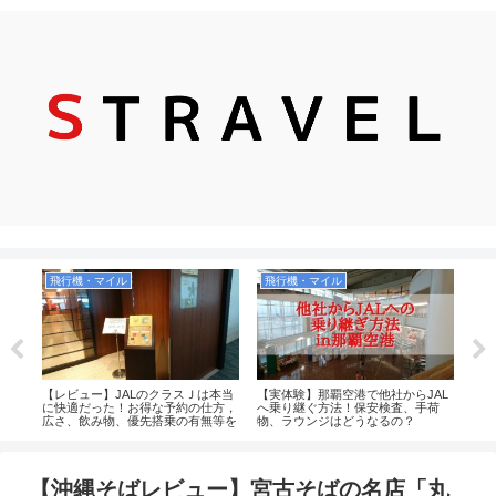
飛行機・マイル
飛行機・マイル
お
ポン
【レビュー】JALのクラスＪは本当
【実体験】那覇空港で他社からJAL
【食
がメ
に快適だった！お得な予約の仕方，
へ乗り継ぐ方法！保安検査、手荷
お菓
送っ
広さ、飲み物、優先搭乗の有無等を
物、ラウンジはどうなるの？
品）
解説！（JAL2081便）
のか
土産
【沖縄そばレビュー】宮古そばの名店「丸