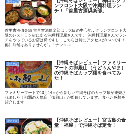
【沖縄そばレビュー】梅田のグラ
沖縄そば
ンフロント大阪で沖縄料理ラン
チ！「首里古酒倶楽部」
首里古酒倶楽部 首里古酒倶楽部は，大阪の中心地，グランフロント大
阪のレストラン街にある沖縄料理屋さんです。 沖縄料理屋さんでラン
チをやっているお店は稀ですし，こちらは特にアクセスがいいです！
他に店舗はありませんが，「ナンクル...
【沖縄そばレビュー】ファミリー
沖縄そば
マートの御殿山（うどぅんやま）
の沖縄そばカップ麺を食べてみ
た！
ファミリーマートで10月14日から新しい沖縄そばのカップ麺が発売さ
れました！那覇の人気店「御殿山」が監修しています。食べた感想を
紹介します！
【沖縄そばレビュー】宮古島の食
沖縄そば
堂「福屋」で沖縄そば定食！