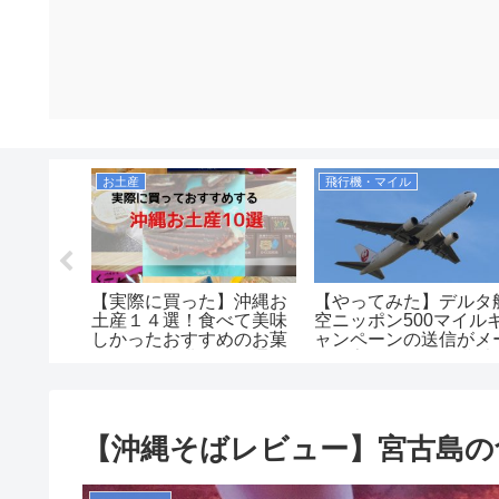
お土産
飛行機・マイル
版】実際に
【実際に買った】沖縄お
【やってみた】デルタ
する宮古
土産１４選！食べて美味
空ニッポン500マイル
７選！
しかったおすすめのお菓
ャンペーンの送信がメ
子など！空港や国際通り
ルに変わったので搭乗
で買えるのか紹介しま
内で送ってみた！201
す！
【沖縄そばレビュー】宮古島の