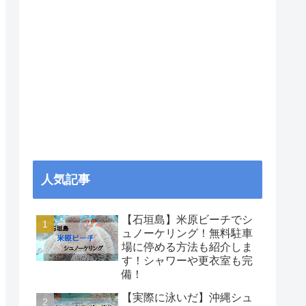
人気記事
【石垣島】米原ビーチでシ
ュノーケリング！無料駐車
場に停める方法も紹介しま
す！シャワーや更衣室も完
備！
【実際に泳いだ】沖縄シュ