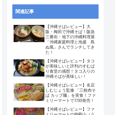
関連記事
【沖縄そばレビュー】大
阪・梅田で沖縄そば！阪急
三番街・地下の沖縄料理屋
「沖縄家庭料理と泡盛 島
ぬ風」さんでランチしてき
た！
【沖縄そばレビュー】タコ
が美味しいと評判のすむば
り食堂の感想！タコ入りの
沖縄そばが美味しい！
【沖縄そばレビュー】名店
しむじょう監修 「三枚肉そ
ば カップ麺」を実食！ファ
ミリーマートで7/30発売！
【沖縄そばレビュー】ファ
ミリーマートの御殿山（う