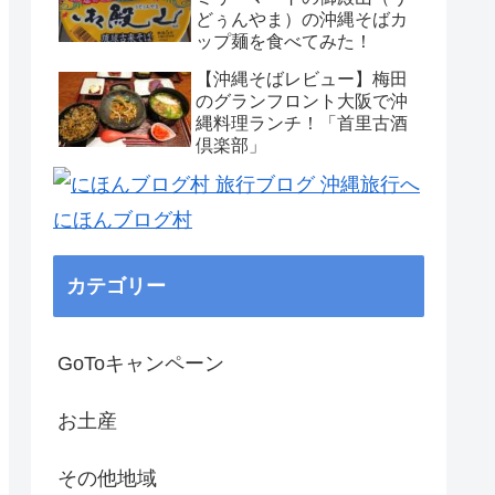
どぅんやま）の沖縄そばカ
ップ麺を食べてみた！
【沖縄そばレビュー】梅田
のグランフロント大阪で沖
縄料理ランチ！「首里古酒
倶楽部」
にほんブログ村
カテゴリー
GoToキャンペーン
お土産
その他地域