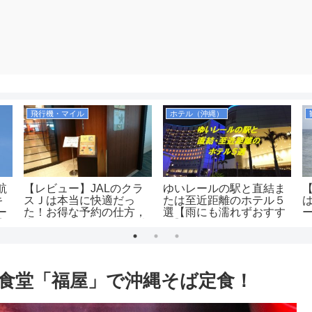
飛行機・マイル
ホテル（沖縄）
航
【レビュー】JALのクラ
ゆいレールの駅と直結ま
キ
スＪは本当に快適だっ
たは至近距離のホテル５
ー
た！お得な予約の仕方，
選【雨にも濡れずおすす
案
広さ、飲み物、優先搭乗
め】
9年
の有無等を解説！
（JAL2081便）
食堂「福屋」で沖縄そば定食！