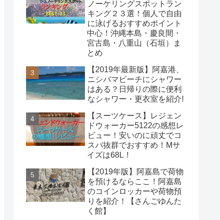
ノーケリングスポットラン
キング２３選！個人で自由
に泳げるおすすめポイント
中心！沖縄本島・慶良間・
宮古島・八重山（石垣）ま
とめ
【2019年最新版】阿嘉港、
ニシバマビーチにシャワー
はある？日帰りの際に便利
なシャワー・更衣室を紹介!
【スーツケース】レジェン
ドウォーカー5122の感想レ
ビュー！安いのに頑丈でコ
スパ抜群でおすすめ！Mサ
イズは68L！
【2019年版】阿嘉島で荷物
を預けるならここ！阿嘉島
のコインロッカーや荷物預
りを紹介！【さんごゆんた
く館】