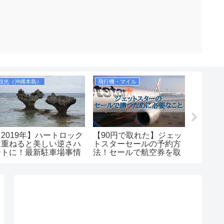
観光（沖縄本島）
飛行機・マイル
【2019年】ハートロック
【90円で取れた】ジェッ
【個人
は重ねると美しい逆さハ
トスターセールの予約方
岬・青
ートに！最新駐車場事情
法！セールで航空券を取
ケリン
も【古宇利島】
るコツを紹介します！
衣室，
紹介！